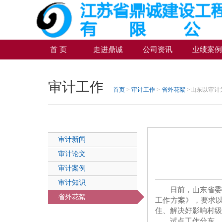
首 页
走进鼎诚
公司资讯
业绩案
审计工作
首页
>
审计工作
>
省外花絮
>山东以审计
审计新闻
审计论文
审计案例
审计知识
日前，山东省
省外花絮
工作方案》，要求
住、解决好影响村级
试点工作分东、