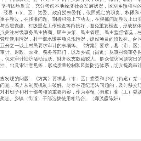
，坚持因地制宜，充分考虑本地经济社会发展状况，区别乡镇和村的
计，经县（市、区）党委、政府授权委托，依照规定的职责、权限和
持重在整改，在找准问题、剖析根源上下功夫，在狠抓问题整改上出
与基层党建、村级重点工作检查等衔接好，避免重复检查，形成整
重点关注村级事务民主协商、民主决策、民主管理、民主监督情况，
”管理使用情况，村干部承诺事项兑现情况，建设项目的招投标、合
村五分之一以上村民要求审计的事项等。《方案》要求，县（市、区
、审计、财政、农业、税务等部门，以及乡镇（街道）从事村级事务
战，优先审计经济活动活跃、财务收支数额较大、群众信访问题突出
定性、出具审计意见等，形成质量控制和风险防范体系，切实提高审
检查发现的问题，《方案》要求县（市、区）党委和乡镇（街道）党
的问题，着力从制度机制上破解。对存在违纪违法问题的，及时移交
为对村班子和村干部考核的重要内容，作为乡镇（街道）党（工）委
奖惩、乡镇（街道）干部选拔使用相结合。（郑茂霞陈妍）