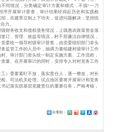
不同情况，分类确定审计方案和模式，不搞“一刀
程序开展审计督查，审计结果经得起历史和实践检
实招，在建章立制上下功夫，促进问题解决；坚持统
体合力。
村级财务收支和债权债务情况，上级惠农政策资金落
同签订、管理、效益等情况，村干部廉洁自律情况，
）党委统一领导村级审计督查，由党委组织部门牵头
财务监管工作的人员中，抽调力量组建村级审计工作
的村。审计部门牵头统一制定实施方案、工作流程，
计质量。在开展审计的同时，安排专人对村党务工作
（工）委要紧盯不放，落实责任人，逐一整改，对长
纪检、司法机关处理。试点地区要将开展审计和党务
及书记落实抓基层党建责任的重要任务，严格考核，
分享到：